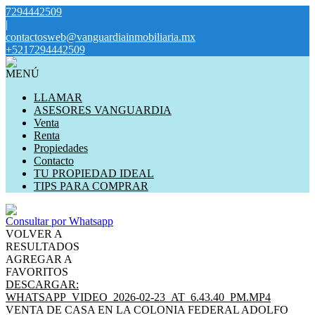
7294442509
|
contactosweb@vanguardiainmobiliaria.mx
+5217294442509
MENÚ
LLAMAR
ASESORES VANGUARDIA
Venta
Renta
Propiedades
Contacto
TU PROPIEDAD IDEAL
TIPS PARA COMPRAR
Consultar por Whatsapp
VOLVER A
RESULTADOS
AGREGAR A
FAVORITOS
DESCARGAR:
WHATSAPP_VIDEO_2026-02-23_AT_6.43.40_PM.MP4
VENTA DE CASA EN LA COLONIA FEDERAL ADOLFO