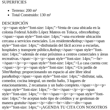
SUPERFICIES
Terreno: 200 m²
Total Construido: 130 m²
DESCRIPCIÓN
<p><span style="font-size: 14px;">Venta de casa ubicada en la
colonia Federal Adolfo López Mateos en Toluca, ofrece&nbsp;
</span><span style="font-size: 14px;">una excelente ubicación
cercana a servicios esenciales. Los residentes&nbsp;</span><span
style="font-size: 14px;">disfrutarán del fácil acceso a escuelas,
hospitales y transporte público,&nbsp;</span><span style="font-
size: 14px;">además de estar próximos a centros comerciales y áreas
recreativas.</span></p><p><span style="font-size: 14px;"><br>
</span></p><p><span style="font-size: 14px;">La casa cuenta con:
</span></p><p><span style="font-size: 14px;">Un jardín de
50m²&nbsp; proporcionando un espacio al aire libre ideal
para&nbsp;</span><span style="font-size: 14px;">disfrutar, sala,
comedor, cocina integral, un medio baño, 3 lugares de
estacionamiento, 2 recamaras y un baño completo.</span></p><p>
<span style="font-size: 14px;"><br></span></p><p><span
style="font-size: 14px;"><br></span></p><p><span style="font-
size: 14px;">Se aceptan todo tipo de créditos y se gestionan de
manera gratuita</span></p><div><br></div><div><span
style="font-size: 14px;">¡AGENDA TU CITA CON NOSOTROS