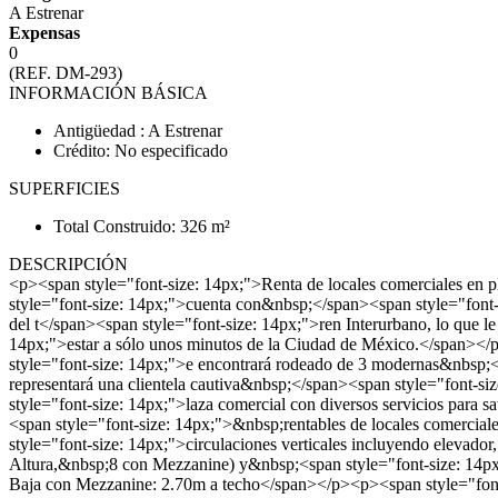
A Estrenar
Expensas
0
(REF. DM-293)
INFORMACIÓN BÁSICA
Antigüedad : A Estrenar
Crédito: No especificado
SUPERFICIES
Total Construido: 326 m²
DESCRIPCIÓN
<p><span style="font-size: 14px;">Renta de locales comerciales en
style="font-size: 14px;">cuenta con&nbsp;</span><span style="font-
del t</span><span style="font-size: 14px;">ren Interurbano, lo que 
14px;">estar a sólo unos minutos de la Ciudad de México.</span><
style="font-size: 14px;">e encontrará rodeado de 3 modernas&nbsp;<
representará una clientela cautiva&nbsp;</span><span style="font-s
style="font-size: 14px;">laza comercial con diversos servicios para 
<span style="font-size: 14px;">&nbsp;rentables de locales comerci
style="font-size: 14px;">circulaciones verticales incluyendo eleva
Altura,&nbsp;8 con Mezzanine) y&nbsp;<span style="font-size: 14p
Baja con Mezzanine: 2.70m a techo</span></p><p><span style="font-