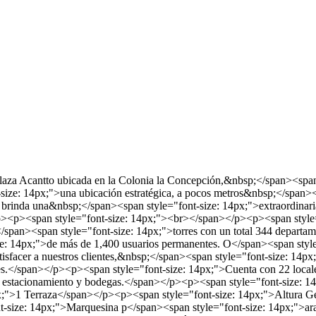
 plaza Acantto ubicada en la Colonia la Concepción,&nbsp;</span><sp
size: 14px;">una ubicación estratégica, a pocos metros&nbsp;</span><
le brinda una&nbsp;</span><span style="font-size: 14px;">extraordinar
/p><p><span style="font-size: 14px;"><br></span></p><p><span style=
/span><span style="font-size: 14px;">torres con un total 344 departa
ize: 14px;">de más de 1,400 usuarios permanentes. O</span><span styl
satisfacer a nuestros clientes,&nbsp;</span><span style="font-size: 1
ales.</span></p><p><span style="font-size: 14px;">Cuenta con 22 loc
dor, estacionamiento y bodegas.</span></p><p><span style="font-size:
x;">1 Terraza</span></p><p><span style="font-size: 14px;">Altura G
size: 14px;">Marquesina p</span><span style="font-size: 14px;">ara