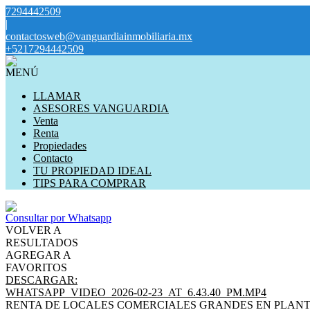
7294442509
|
contactosweb@vanguardiainmobiliaria.mx
+5217294442509
MENÚ
LLAMAR
ASESORES VANGUARDIA
Venta
Renta
Propiedades
Contacto
TU PROPIEDAD IDEAL
TIPS PARA COMPRAR
Consultar por Whatsapp
VOLVER A
RESULTADOS
AGREGAR A
FAVORITOS
DESCARGAR:
WHATSAPP_VIDEO_2026-02-23_AT_6.43.40_PM.MP4
RENTA DE LOCALES COMERCIALES GRANDES EN PLANT