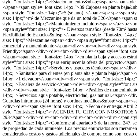
style="font-size: 14px;">Estacionamiento:&nbsp;</span><span style=
</span><span style="font-size: 14px;">39 Cajones en planta baja&n
<span style="font-size: 14px;">5 (sótano) .</span></p><p><span st
size: 14px;">m² de Mezzanine que da un total de 326</span><span 
style="font-size: 14px;">Mantenimiento incluido</span></p><p><br
<span style="font-size: 14px;">• Diversos tamaños (desde 70m² has
Flexibilidad de Espacios&nbsp;</span><span style="font-size: 14px;
size: 14px;">Mezzanine</span><div><span style="font-size: 14px;"
comercial y mantenimiento</span><div><br></div><div><span style=
Friendly:</span></div><div><br></div><div><span style="font-size:
</span><span style="font-size: 14px;">en planta baja y accesos estr
style="font-size: 14px;">para enriquecer la oferta del proyecto.<
style="font-size: 14px;">Servicios y aspectos técnicos:</span></d
14px;">Sanitarios para clientes (en planta alta y planta baja)</span
14px;">1 elevador</span></div><div><span style="font-size: 14px;
14px;">Escalera de servicio</span></div><div><span style="font-siz
</div><div><span style="font-size: 14px;">Pasillos de mantenimient
14px;">Servicios: agua potable, electricidad, gas natural,</span></
Guardias intramuros (24 horas) y cortinas metálicas&nbsp;</span><
</div><div><span style="font-size: 14px;">Fecha de entrega: Abr
style="font-size: 14px;">¡AGENDA TU CITA CON NOSOTROS Y 
293</span></div><div><br></div><div><br></div><div><span style="f
style="font-size: 14px;">Conforme al apartado 5 de la norma. 247, se 
de propiedad de cada inmueble. Los precios enunciados son meramente
considerados costos y gastos adicionales de compra como son: costo de