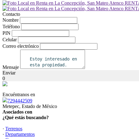
Contacto
Nombre
Teléfono
PIN
Celular
Correo electrónico
Mensaje
Enviar
0
Encuéntranos en
7294442509
Metepec, Estado de México
Asociados con
¿Qué estás buscando?
·
Terrenos
·
Departamentos