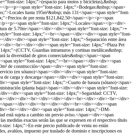
="font-size: 14px;">(espacio para motos y bicicletas),&nbsp;
pan></p><p><span style="font-size: 14px;">Bodegas:&nbsp;</span>
4px;">Locales hasta 195m²&nbsp; más 131</span><span style="font-
px;">Precios de pre renta $121,842.50</span></p><p><span
></p><p><span style="font-size: 14px;">Locales</span></p><div>
ltura de 5.70m</span></div><div><span style="font-size: 14px;">•
n style="font-size: 14px;"><br></span></div><div><span style="font-
/div><div><span style="font-size: 14px;">Separación entre área
v><div><br></div><div><span style="font-size: 14px;">Plaza Pet
 14px;">(CCTV, Guardias intramuros y cortinas metálicas&nbsp;
zará la diversidad de giros comerciales&nbsp;</span><span
iv><span style="font-size: 14px;"><br></span></div><div><span
0m² de construcción</span><div><span style="font-size:
 servicio (en sótano)</span></div><div><span style="font-size:
a de carga y descarga</span></div><div><span style="font-size:
div><span style="font-size: 14px;">Cuarto de basura (sótano)</span>
nistración (planta baja)</span></div><div><span style="font-size:
n></div><div><span style="font-size: 14px;">Seguridad: CCTV,
.</span></div><div><br></div></div><div><br></div><div><br></div>
2026</span></div><div><br></div><div><br></div><div><span
br></div><div><span style="font-size: 14px;">DM-
d está sujeta a cambio sin previo aviso.</span><div><span
as medidas exactas serán las que se expresen en el respectivo título
-size: 14px;">En este precio publicado de venta no están
les, avalúos, impuesto por traslado de dominio e inscripciones en