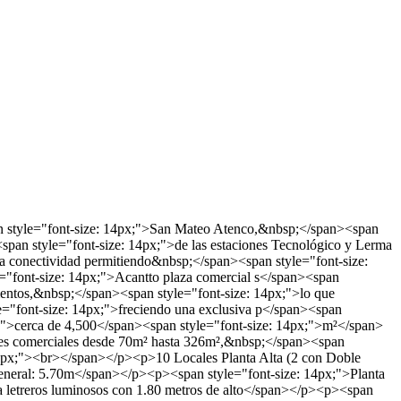
an style="font-size: 14px;">San Mateo Atenco,&nbsp;</span><span
span style="font-size: 14px;">de las estaciones Tecnológico y Lerma
ia conectividad permitiendo&nbsp;</span><span style="font-size:
"font-size: 14px;">Acantto plaza comercial s</span><span
mentos,&nbsp;</span><span style="font-size: 14px;">lo que
e="font-size: 14px;">freciendo una exclusiva p</span><span
4px;">cerca de 4,500</span><span style="font-size: 14px;">m²</span>
ales comerciales desde 70m² hasta 326m²,&nbsp;</span><span
 14px;"><br></span></p><p>10 Locales Planta Alta (2 con Doble
eneral: 5.70m</span></p><p><span style="font-size: 14px;">Planta
 letreros luminosos con 1.80 metros de alto</span></p><p><span