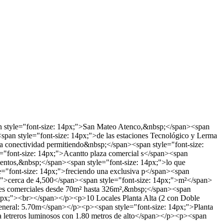
an style="font-size: 14px;">San Mateo Atenco,&nbsp;</span><span
span style="font-size: 14px;">de las estaciones Tecnológico y Lerma
ia conectividad permitiendo&nbsp;</span><span style="font-size:
"font-size: 14px;">Acantto plaza comercial s</span><span
mentos,&nbsp;</span><span style="font-size: 14px;">lo que
e="font-size: 14px;">freciendo una exclusiva p</span><span
4px;">cerca de 4,500</span><span style="font-size: 14px;">m²</span>
ales comerciales desde 70m² hasta 326m²,&nbsp;</span><span
 14px;"><br></span></p><p>10 Locales Planta Alta (2 con Doble
eneral: 5.70m</span></p><p><span style="font-size: 14px;">Planta
 letreros luminosos con 1.80 metros de alto</span></p><p><span