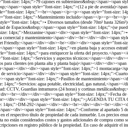
"font-size: 14px;">79 cajones en subterráneo&nbsp;</span><span style
bsp;</span><span style="font-size: 14px;">(12 a pie de avenida)</s
tyle="font-size: 14px;"><br></span></p><p><span style="font-size: 
e="font-size: 14px;">Mantenimiento incluido</span></p><p><br></p><
yle="font-size: 14px;">• Diversos tamaños (desde 70m² hasta 326m²)<
ad de Espacios&nbsp;</span><span style="font-size: 14px;">(se puede
-size: 14px;">Mezzanine</span><div><span style="font-size: 14px;"
ea comercial y mantenimiento</span><div><br></div><div><span style=
et Friendly:</span></div><div><br></div><div><span style="font-siz
</span><span style="font-size: 14px;">en planta baja y accesos estra
tyle="font-size: 14px;">para enriquecer la oferta del proyecto.</span
"font-size: 14px;">Servicios y aspectos técnicos:</span></div><div
 para clientes (en planta alta y planta baja)</span></div><div><span s
or</span></div><div><span style="font-size: 14px;">1 montacarga</sp
 de servicio</span></div><div><span style="font-size: 14px;">Cuarto 
v><span style="font-size: 14px;">Pasillos de mantenimiento</span></
: 14px;">Servicios: agua potable, electricidad, gas natural,</span></
ad: CCTV, Guardias intramuros (24 horas) y cortinas metálicas&nbsp;<
iv><br></div></div><div><span style="font-size: 14px;">Fecha de en
iv><br></div><div><span style="font-size: 14px;">¡AGENDA 
e: 14px;">DM-292</span></div><div><br></div><div><br></div><div>
o.</span><div><span style="font-size: 14px;">Conforme al apartado 5 de
n en el respectivo título de propiedad de cada inmueble. Los precios e
 no están considerados costos y gastos adicionales de compra como son:
cripciones en registro público de la propiedad. En caso de adquirir el in