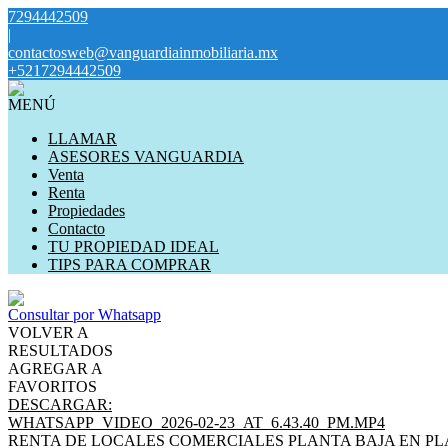
7294442509
|
contactosweb@vanguardiainmobiliaria.mx
+5217294442509
MENÚ
LLAMAR
ASESORES VANGUARDIA
Venta
Renta
Propiedades
Contacto
TU PROPIEDAD IDEAL
TIPS PARA COMPRAR
Consultar por Whatsapp
VOLVER A
RESULTADOS
AGREGAR A
FAVORITOS
DESCARGAR:
WHATSAPP_VIDEO_2026-02-23_AT_6.43.40_PM.MP4
RENTA DE LOCALES COMERCIALES PLANTA BAJA EN P