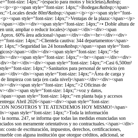
="font-size: 14px;">(espacio para motos y bicicletas),&nbsp;
pan></p><p><span style="font-size: 14px;">Bodegas:&nbsp;</span>
14px;">Locales desde 80m²&nbsp;</span></p><p><span style="font-
p><span style="font-size: 14px;">Ventajas de la plaza:</span></p>
/span></div><div><span style="font-size: 14px;">• Doble altura de
n unir, ampliar o reducir locales)</span></div><div><span
>• Aprox. 60% área adicional</span></div><div><br></div><div>
"font-size: 14px;">Clientela cautiva: 344 departamentos</span>
e: 14px;">Seguridad las 24 horas&nbsp;</span><span style="font-
tégicos)</span></div><div><span style="font-size: 14px;">Se
></div><div><span style="font-size: 14px;"><br></span></div><div>
><div><br></div><div><span style="font-size: 14px;">Casi 6,500m²
tyle="font-size: 14px;">Sanitarios para personal de servicio (en
an></div><div><span style="font-size: 14px;">Área de carga y
de limpieza con tarja (en cada nivel)</span></div><div><span
div><div><span style="font-size: 14px;">2 Oficinas de
div><div><span style="font-size: 14px;">voz y datos,
/span><span style="font-size: 14px;">en planta baja y accesos
trega: Abril 2026</span><div><span style="font-size:
TU CITA CON NOSOTROS Y TE ATENDEMOS HOY MISMO!</span>
<span style="font-size: 14px;">Toda la información
 la norma. 247, se informa que todas las medidas enunciadas son
nunciados son meramente orientativos y no contractuales.</span></div>
 costo de escrituración, impuestos, derechos, certificaciones,
mueble con alguna institución que otorgue créditos, adicional, se