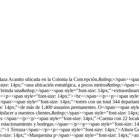
 plaza Acantto ubicada en la Colonia la Concepción,&nbsp;</span><sp
size: 14px;">una ubicación estratégica, a pocos metros&nbsp;</span><
le brinda una&nbsp;</span><span style="font-size: 14px;">extraordinar
/p><p><span style="font-size: 14px;"><br></span></p><p><span style=
/span><span style="font-size: 14px;">torres con un total 344 departa
ize: 14px;">de más de 1,400 usuarios permanentes. O</span><span styl
satisfacer a nuestros clientes,&nbsp;</span><span style="font-size: 1
ales.</span></p><p><span style="font-size: 14px;">Cuenta con 22 loc
dor, estacionamiento y bodegas.</span></p><p><span style="font-size:
x;">1 Terraza</span></p><p><span style="font-size: 14px;">Altura G
size: 14px;">Marquesina p</span><span style="font-size: 14px;">ara