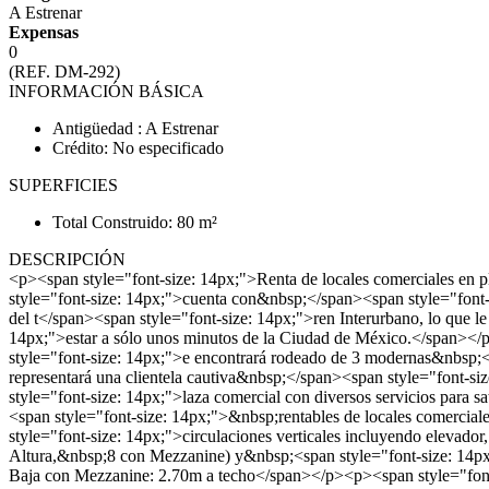
A Estrenar
Expensas
0
(REF. DM-292)
INFORMACIÓN BÁSICA
Antigüedad : A Estrenar
Crédito: No especificado
SUPERFICIES
Total Construido: 80 m²
DESCRIPCIÓN
<p><span style="font-size: 14px;">Renta de locales comerciales en
style="font-size: 14px;">cuenta con&nbsp;</span><span style="font-
del t</span><span style="font-size: 14px;">ren Interurbano, lo que 
14px;">estar a sólo unos minutos de la Ciudad de México.</span><
style="font-size: 14px;">e encontrará rodeado de 3 modernas&nbsp;<
representará una clientela cautiva&nbsp;</span><span style="font-s
style="font-size: 14px;">laza comercial con diversos servicios para 
<span style="font-size: 14px;">&nbsp;rentables de locales comerci
style="font-size: 14px;">circulaciones verticales incluyendo eleva
Altura,&nbsp;8 con Mezzanine) y&nbsp;<span style="font-size: 14p
Baja con Mezzanine: 2.70m a techo</span></p><p><span style="font-