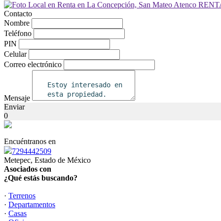
Contacto
Nombre
Teléfono
PIN
Celular
Correo electrónico
Mensaje
Enviar
0
Encuéntranos en
7294442509
Metepec, Estado de México
Asociados con
¿Qué estás buscando?
·
Terrenos
·
Departamentos
·
Casas