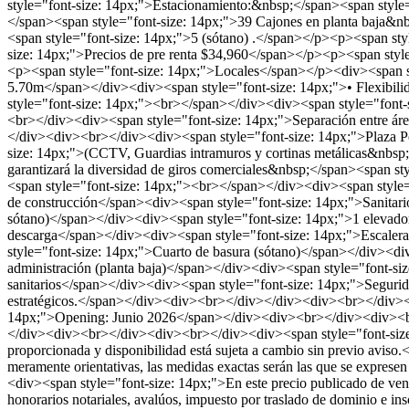
style="font-size: 14px;">Estacionamiento:&nbsp;</span><span style=
</span><span style="font-size: 14px;">39 Cajones en planta baja&n
<span style="font-size: 14px;">5 (sótano) .</span></p><p><span s
size: 14px;">Precios de pre renta $34,960</span></p><p><span styl
<p><span style="font-size: 14px;">Locales</span></p><div><span st
5.70m</span></div><div><span style="font-size: 14px;">• Flexibilid
style="font-size: 14px;"><br></span></div><div><span style="font
<br></div><div><span style="font-size: 14px;">Separación entre ár
</div><div><br></div><div><span style="font-size: 14px;">Plaza P
size: 14px;">(CCTV, Guardias intramuros y cortinas metálicas&nbsp;
garantizará la diversidad de giros comerciales&nbsp;</span><span s
<span style="font-size: 14px;"><br></span></div><div><span style=
de construcción</span><div><span style="font-size: 14px;">Sanitarios
sótano)</span></div><div><span style="font-size: 14px;">1 elevad
descarga</span></div><div><span style="font-size: 14px;">Escalera
style="font-size: 14px;">Cuarto de basura (sótano)</span></div><di
administración (planta baja)</span></div><div><span style="font-size
sanitarios</span></div><div><span style="font-size: 14px;">Segurid
estratégicos.</span></div><div><br></div></div><div><br></div><d
14px;">Opening: Junio 2026</span></div><div><br></div><d
</div><div><br></div><div><br></div><div><span style="font-siz
proporcionada y disponibilidad está sujeta a cambio sin previo avis
meramente orientativas, las medidas exactas serán las que se exprese
<div><span style="font-size: 14px;">En este precio publicado de venta
honorarios notariales, avalúos, impuesto por traslado de dominio e ins