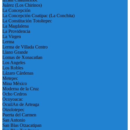
Juárez (Los Chirinos)
La Concepción
La Concepción Coatipac (La Conchita)
La Constitución Totoltepec
La Magdalena
La Providencia
La Virgen
Lerma
Lerma de Villada Centro
Llano Grande
Lomas de Xonacatlan
Los Angeles
Los Robles
Lázaro Cárdenas
Metepec
Mina México
Moderna de la Cruz
Ocho Cedros
Ocoyoacac
OcuilAn de Arteaga
Otzolotepec
Puerta del Carmen
San Antonio
San Blas Otzacatipan