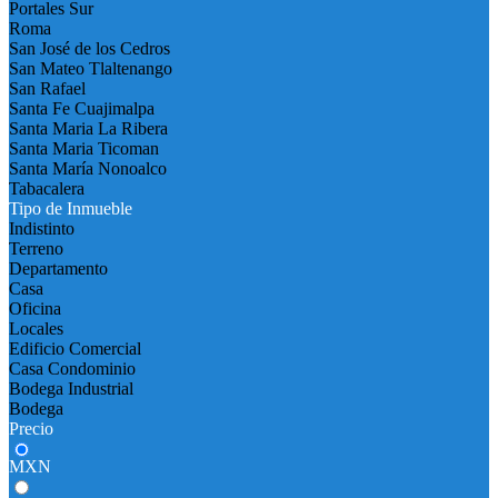
Portales Sur
Roma
San José de los Cedros
San Mateo Tlaltenango
San Rafael
Santa Fe Cuajimalpa
Santa Maria La Ribera
Santa Maria Ticoman
Santa María Nonoalco
Tabacalera
Tipo de Inmueble
Indistinto
Terreno
Departamento
Casa
Oficina
Locales
Edificio Comercial
Casa Condominio
Bodega Industrial
Bodega
Precio
MXN