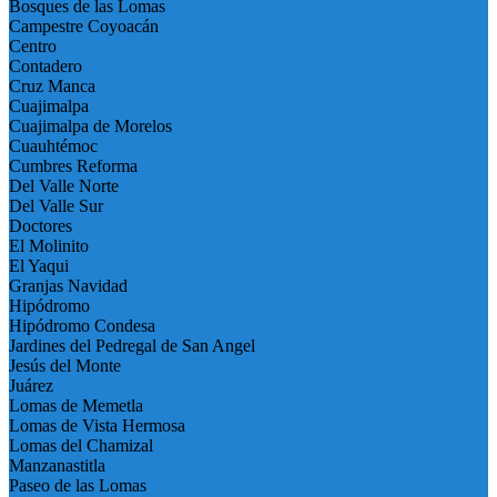
Bosques de las Lomas
Campestre Coyoacán
Centro
Contadero
Cruz Manca
Cuajimalpa
Cuajimalpa de Morelos
Cuauhtémoc
Cumbres Reforma
Del Valle Norte
Del Valle Sur
Doctores
El Molinito
El Yaqui
Granjas Navidad
Hipódromo
Hipódromo Condesa
Jardines del Pedregal de San Angel
Jesús del Monte
Juárez
Lomas de Memetla
Lomas de Vista Hermosa
Lomas del Chamizal
Manzanastitla
Paseo de las Lomas