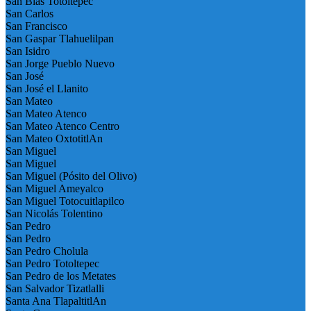
San Blas Totoltepec
San Carlos
San Francisco
San Gaspar Tlahuelilpan
San Isidro
San Jorge Pueblo Nuevo
San José
San José el Llanito
San Mateo
San Mateo Atenco
San Mateo Atenco Centro
San Mateo OxtotitlAn
San Miguel
San Miguel
San Miguel (Pósito del Olivo)
San Miguel Ameyalco
San Miguel Totocuitlapilco
San Nicolás Tolentino
San Pedro
San Pedro
San Pedro Cholula
San Pedro Totoltepec
San Pedro de los Metates
San Salvador Tizatlalli
Santa Ana TlapaltitlAn