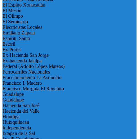
El Espino Xonacatlán
El Mesón
El Olimpo
El Seminario
Electricistas Locales
Emiliano Zapata
Espíritu Santo
Estoril
Ex Portec
Ex-Hacienda San Jorge
Ex-hacienda Jajalpa
Federal (Adolfo López Mateos)
Ferrocarriles Nacionales
Fraccionamiento La Asunción
Francisco I. Madero
Francisco Murguía El Ranchito
Guadalupe
Guadalupe
Hacienda San José
Hacienda del Valle
Hondiga
Huixquilucan
Independencia
Ixtapan de la Sal
Izcalli Cuauhtémoc