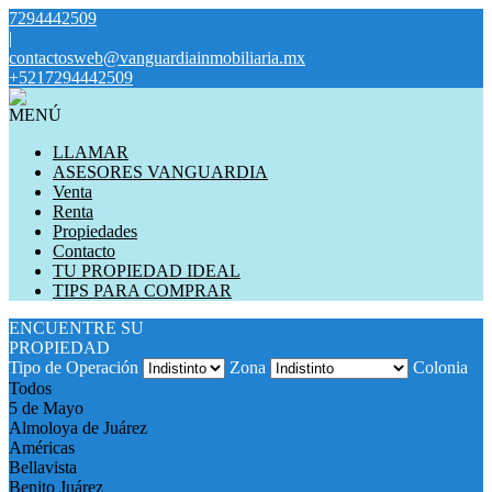
7294442509
|
contactosweb@vanguardiainmobiliaria.mx
+5217294442509
MENÚ
LLAMAR
ASESORES VANGUARDIA
Venta
Renta
Propiedades
Contacto
TU PROPIEDAD IDEAL
TIPS PARA COMPRAR
ENCUENTRE SU
PROPIEDAD
Tipo de Operación
Zona
Colonia
Todos
5 de Mayo
Almoloya de Juárez
Américas
Bellavista
Benito Juárez