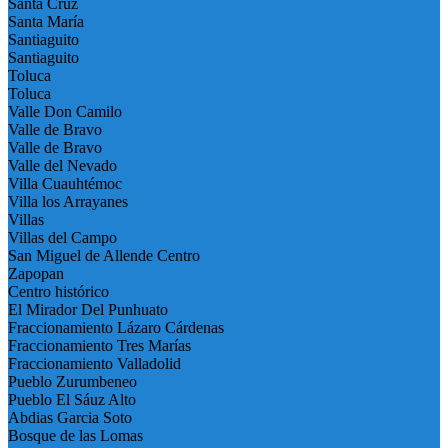
Santa Cruz
Santa María
Santiaguito
Santiaguito
Toluca
Toluca
Valle Don Camilo
Valle de Bravo
Valle de Bravo
Valle del Nevado
Villa Cuauhtémoc
Villa los Arrayanes
Villas
Villas del Campo
San Miguel de Allende Centro
Zapopan
Centro histórico
El Mirador Del Punhuato
Fraccionamiento Lázaro Cárdenas
Fraccionamiento Tres Marías
Fraccionamiento Valladolid
Pueblo Zurumbeneo
Pueblo El Sáuz Alto
Abdias Garcia Soto
Bosque de las Lomas