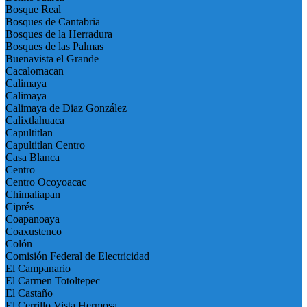
Bosque Real
Bosques de Cantabria
Bosques de la Herradura
Bosques de las Palmas
Buenavista el Grande
Cacalomacan
Calimaya
Calimaya
Calimaya de Diaz González
Calixtlahuaca
Capultitlan
Capultitlan Centro
Casa Blanca
Centro
Centro Ocoyoacac
Chimaliapan
Ciprés
Coapanoaya
Coaxustenco
Colón
Comisión Federal de Electricidad
El Campanario
El Carmen Totoltepec
El Castaño
El Cerrillo Vista Hermosa