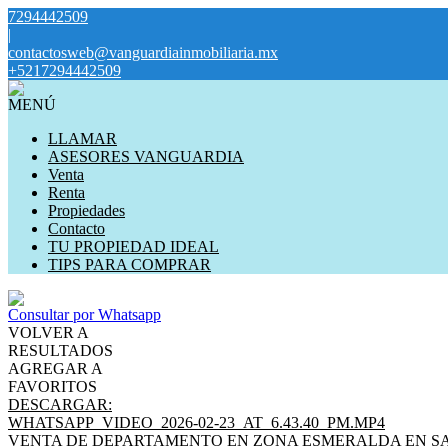
7294442509
|
contactosweb@vanguardiainmobiliaria.mx
+5217294442509
MENÚ
LLAMAR
ASESORES VANGUARDIA
Venta
Renta
Propiedades
Contacto
TU PROPIEDAD IDEAL
TIPS PARA COMPRAR
Consultar por Whatsapp
VOLVER A
RESULTADOS
AGREGAR A
FAVORITOS
DESCARGAR:
WHATSAPP_VIDEO_2026-02-23_AT_6.43.40_PM.MP4
VENTA DE DEPARTAMENTO EN ZONA ESMERALDA EN S