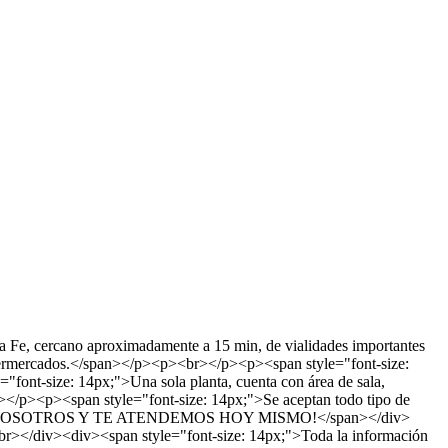
 Fe, cercano aproximadamente a 15 min, de vialidades importantes
 supermercados.</span></p><p><br></p><p><span style="font-size:
"font-size: 14px;">Una sola planta, cuenta con área de sala,
></p><p><span style="font-size: 14px;">Se aceptan todo tipo de
ITA CON NOSOTROS Y TE ATENDEMOS HOY MISMO!</span></div>
</div><div><span style="font-size: 14px;">Toda la información