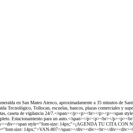
smeralda en San Mateo Atenco, aproximadamente a 35 minutos de Santa
venida Tecnológico, Tollocan, escuelas, bancos, plazas comerciales y
itas, caseta de vigilancia 24/7.</span></p><p><br></p><p><span style=
completo. Estacionamiento para un auto.</span></p><p><br></p><p><br
><br></div><div><span style="font-size: 14px;">¡AGENDA TU C
"font-size: 14px;">VAN-807</span></div><div><br></div><div><br>