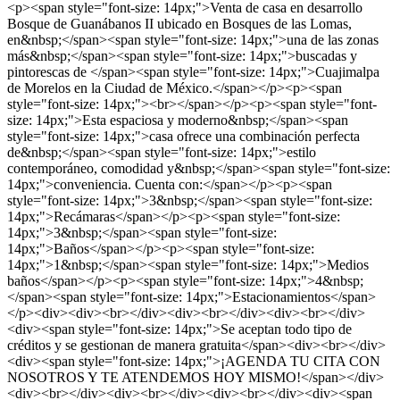
<p><span style="font-size: 14px;">Venta de casa en desarrollo
Bosque de Guanábanos II ubicado en Bosques de las Lomas,
en&nbsp;</span><span style="font-size: 14px;">una de las zonas
más&nbsp;</span><span style="font-size: 14px;">buscadas y
pintorescas de </span><span style="font-size: 14px;">Cuajimalpa
de Morelos en la Ciudad de México.</span></p><p><span
style="font-size: 14px;"><br></span></p><p><span style="font-
size: 14px;">Esta espaciosa y moderno&nbsp;</span><span
style="font-size: 14px;">casa ofrece una combinación perfecta
de&nbsp;</span><span style="font-size: 14px;">estilo
contemporáneo, comodidad y&nbsp;</span><span style="font-size:
14px;">conveniencia. Cuenta con:</span></p><p><span
style="font-size: 14px;">3&nbsp;</span><span style="font-size:
14px;">Recámaras</span></p><p><span style="font-size:
14px;">3&nbsp;</span><span style="font-size:
14px;">Baños</span></p><p><span style="font-size:
14px;">1&nbsp;</span><span style="font-size: 14px;">Medios
baños</span></p><p><span style="font-size: 14px;">4&nbsp;
</span><span style="font-size: 14px;">Estacionamientos</span>
</p><div><div><br></div><div><br></div><div><br></div>
<div><span style="font-size: 14px;">Se aceptan todo tipo de
créditos y se gestionan de manera gratuita</span><div><br></div>
<div><span style="font-size: 14px;">¡AGENDA TU CITA CON
NOSOTROS Y TE ATENDEMOS HOY MISMO!</span></div>
<div><br></div><div><br></div><div><br></div><div><span