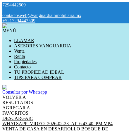
7294442509
|
contactosweb@vanguardiainmobiliaria.mx
+5217294442509
MENÚ
LLAMAR
ASESORES VANGUARDIA
Venta
Renta
Propiedades
Contacto
TU PROPIEDAD IDEAL
TIPS PARA COMPRAR
Consultar por Whatsapp
VOLVER A
RESULTADOS
AGREGAR A
FAVORITOS
DESCARGAR:
WHATSAPP_VIDEO_2026-02-23_AT_6.43.40_PM.MP4
VENTA DE CASA EN DESARROLLO BOSQUE DE