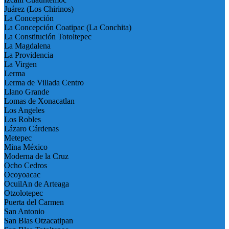
Juárez (Los Chirinos)
La Concepción
La Concepción Coatipac (La Conchita)
La Constitución Totoltepec
La Magdalena
La Providencia
La Virgen
Lerma
Lerma de Villada Centro
Llano Grande
Lomas de Xonacatlan
Los Angeles
Los Robles
Lázaro Cárdenas
Metepec
Mina México
Moderna de la Cruz
Ocho Cedros
Ocoyoacac
OcuilAn de Arteaga
Otzolotepec
Puerta del Carmen
San Antonio
San Blas Otzacatipan