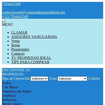
7294442509
|
contactosweb@vanguardiainmobiliaria.mx
+5217294442509
MENÚ
LLAMAR
ASESORES VANGUARDIA
Venta
Renta
Propiedades
Contacto
TU PROPIEDAD IDEAL
TIPS PARA COMPRAR
ENCUENTRE SU
PROPIEDAD
Tipo de Operación
Zona
Colonia
Todos
5 de Mayo
Almoloya de Juárez
Américas
Bellavista
Benito Juárez