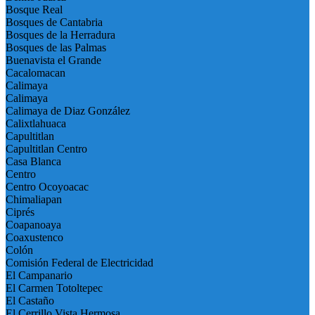
Bosque Real
Bosques de Cantabria
Bosques de la Herradura
Bosques de las Palmas
Buenavista el Grande
Cacalomacan
Calimaya
Calimaya
Calimaya de Diaz González
Calixtlahuaca
Capultitlan
Capultitlan Centro
Casa Blanca
Centro
Centro Ocoyoacac
Chimaliapan
Ciprés
Coapanoaya
Coaxustenco
Colón
Comisión Federal de Electricidad
El Campanario
El Carmen Totoltepec
El Castaño
El Cerrillo Vista Hermosa