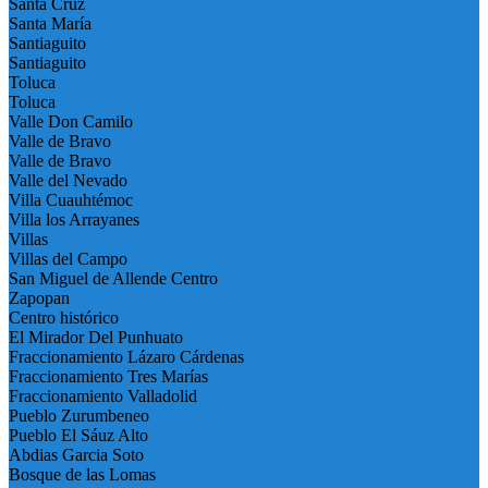
Santa Cruz
Santa María
Santiaguito
Santiaguito
Toluca
Toluca
Valle Don Camilo
Valle de Bravo
Valle de Bravo
Valle del Nevado
Villa Cuauhtémoc
Villa los Arrayanes
Villas
Villas del Campo
San Miguel de Allende Centro
Zapopan
Centro histórico
El Mirador Del Punhuato
Fraccionamiento Lázaro Cárdenas
Fraccionamiento Tres Marías
Fraccionamiento Valladolid
Pueblo Zurumbeneo
Pueblo El Sáuz Alto
Abdias Garcia Soto
Bosque de las Lomas