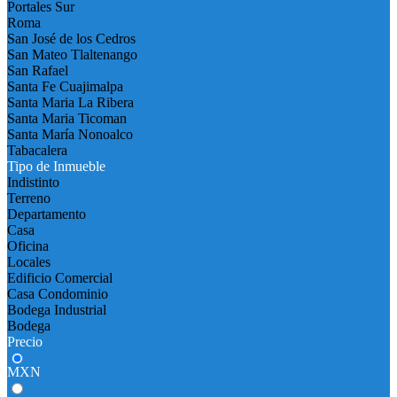
Portales Sur
Roma
San José de los Cedros
San Mateo Tlaltenango
San Rafael
Santa Fe Cuajimalpa
Santa Maria La Ribera
Santa Maria Ticoman
Santa María Nonoalco
Tabacalera
Tipo de Inmueble
Indistinto
Terreno
Departamento
Casa
Oficina
Locales
Edificio Comercial
Casa Condominio
Bodega Industrial
Bodega
Precio
MXN