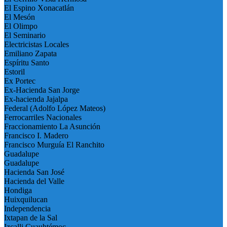
El Espino Xonacatlán
El Mesón
El Olimpo
El Seminario
Electricistas Locales
Emiliano Zapata
Espíritu Santo
Estoril
Ex Portec
Ex-Hacienda San Jorge
Ex-hacienda Jajalpa
Federal (Adolfo López Mateos)
Ferrocarriles Nacionales
Fraccionamiento La Asunción
Francisco I. Madero
Francisco Murguía El Ranchito
Guadalupe
Guadalupe
Hacienda San José
Hacienda del Valle
Hondiga
Huixquilucan
Independencia
Ixtapan de la Sal
Izcalli Cuauhtémoc