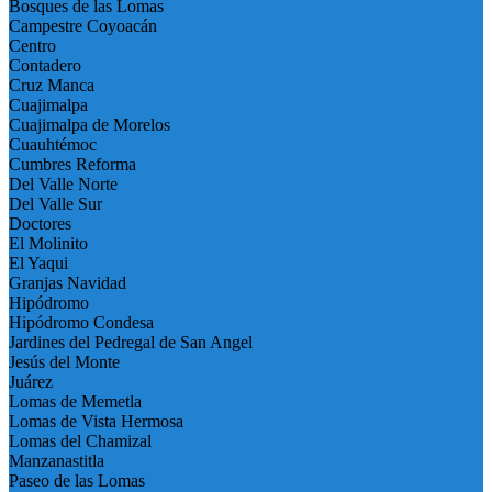
Bosques de las Lomas
Campestre Coyoacán
Centro
Contadero
Cruz Manca
Cuajimalpa
Cuajimalpa de Morelos
Cuauhtémoc
Cumbres Reforma
Del Valle Norte
Del Valle Sur
Doctores
El Molinito
El Yaqui
Granjas Navidad
Hipódromo
Hipódromo Condesa
Jardines del Pedregal de San Angel
Jesús del Monte
Juárez
Lomas de Memetla
Lomas de Vista Hermosa
Lomas del Chamizal
Manzanastitla
Paseo de las Lomas