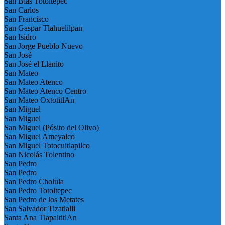
San Blas Totoltepec
San Carlos
San Francisco
San Gaspar Tlahuelilpan
San Isidro
San Jorge Pueblo Nuevo
San José
San José el Llanito
San Mateo
San Mateo Atenco
San Mateo Atenco Centro
San Mateo OxtotitlAn
San Miguel
San Miguel
San Miguel (Pósito del Olivo)
San Miguel Ameyalco
San Miguel Totocuitlapilco
San Nicolás Tolentino
San Pedro
San Pedro
San Pedro Cholula
San Pedro Totoltepec
San Pedro de los Metates
San Salvador Tizatlalli
Santa Ana TlapaltitlAn