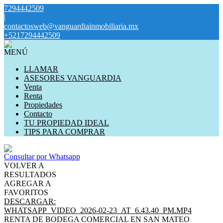
7294442509
|
contactosweb@vanguardiainmobiliaria.mx
+5217294442509
MENÚ
LLAMAR
ASESORES VANGUARDIA
Venta
Renta
Propiedades
Contacto
TU PROPIEDAD IDEAL
TIPS PARA COMPRAR
Consultar por Whatsapp
VOLVER A
RESULTADOS
AGREGAR A
FAVORITOS
DESCARGAR:
WHATSAPP_VIDEO_2026-02-23_AT_6.43.40_PM.MP4
RENTA DE BODEGA COMERCIAL EN SAN MATEO