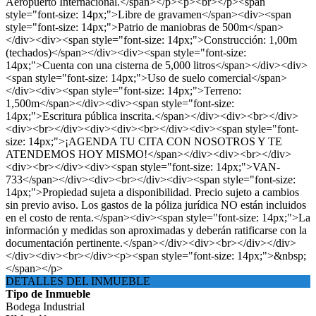
Aeropuerto Internacional.</span></p><p><br></p><span
style="font-size: 14px;">Libre de gravamen</span><div><span
style="font-size: 14px;">Patrio de maniobras de 500m</span>
</div><div><span style="font-size: 14px;">Construcción: 1,00m
(techados)</span></div><div><span style="font-size:
14px;">Cuenta con una cisterna de 5,000 litros</span></div><div>
<span style="font-size: 14px;">Uso de suelo comercial</span>
</div><div><span style="font-size: 14px;">Terreno:
1,500m</span></div><div><span style="font-size:
14px;">Escritura pública inscrita.</span></div><div><br></div>
<div><br></div><div><div><br></div><div><span style="font-
size: 14px;">¡AGENDA TU CITA CON NOSOTROS Y TE
ATENDEMOS HOY MISMO!</span></div><div><br></div>
<div><br></div><div><span style="font-size: 14px;">VAN-
733</span></div><div><br></div><div><span style="font-size:
14px;">Propiedad sujeta a disponibilidad. Precio sujeto a cambios
sin previo aviso. Los gastos de la póliza jurídica NO están incluidos
en el costo de renta.</span><div><span style="font-size: 14px;">La
información y medidas son aproximadas y deberán ratificarse con la
documentación pertinente.</span></div><div><br></div></div>
</div><div><br></div><p><span style="font-size: 14px;">&nbsp;
</span></p>
DETALLES DEL INMUEBLE
Tipo de Inmueble
Bodega Industrial