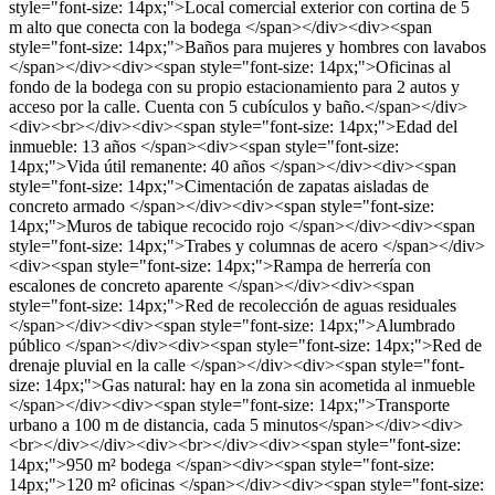
style="font-size: 14px;">Local comercial exterior con cortina de 5
m alto que conecta con la bodega </span></div><div><span
style="font-size: 14px;">Baños para mujeres y hombres con lavabos
</span></div><div><span style="font-size: 14px;">Oficinas al
fondo de la bodega con su propio estacionamiento para 2 autos y
acceso por la calle. Cuenta con 5 cubículos y baño.</span></div>
<div><br></div><div><span style="font-size: 14px;">Edad del
inmueble: 13 años </span><div><span style="font-size:
14px;">Vida útil remanente: 40 años </span></div><div><span
style="font-size: 14px;">Cimentación de zapatas aisladas de
concreto armado </span></div><div><span style="font-size:
14px;">Muros de tabique recocido rojo </span></div><div><span
style="font-size: 14px;">Trabes y columnas de acero </span></div>
<div><span style="font-size: 14px;">Rampa de herrería con
escalones de concreto aparente </span></div><div><span
style="font-size: 14px;">Red de recolección de aguas residuales
</span></div><div><span style="font-size: 14px;">Alumbrado
público </span></div><div><span style="font-size: 14px;">Red de
drenaje pluvial en la calle </span></div><div><span style="font-
size: 14px;">Gas natural: hay en la zona sin acometida al inmueble
</span></div><div><span style="font-size: 14px;">Transporte
urbano a 100 m de distancia, cada 5 minutos</span></div><div>
<br></div></div><div><br></div><div><span style="font-size:
14px;">950 m² bodega </span><div><span style="font-size:
14px;">120 m² oficinas </span></div><div><span style="font-size: