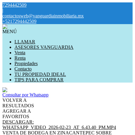
7294442509
|
contactosweb@vanguardiainmobiliaria.mx
+5217294442509
MENÚ
LLAMAR
ASESORES VANGUARDIA
Venta
Renta
Propiedades
Contacto
TU PROPIEDAD IDEAL
TIPS PARA COMPRAR
Consultar por Whatsapp
VOLVER A
RESULTADOS
AGREGAR A
FAVORITOS
DESCARGAR:
WHATSAPP_VIDEO_2026-02-23_AT_6.43.40_PM.MP4
VENTA DE BODEGA EN ZINACANTEPEC SOBRE