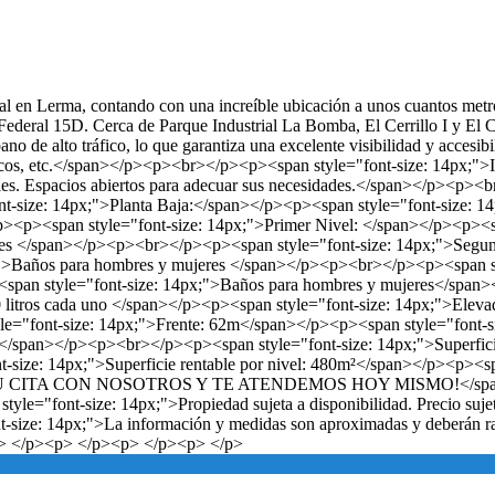
al en Lerma, contando con una increíble ubicación a unos cuantos metro
Federal 15D. Cerca de Parque Industrial La Bomba, El Cerrillo I y El 
no de alto tráfico, lo que garantiza una excelente visibilidad y accesib
ncos, etc.</span></p><p><br></p><p><span style="font-size: 14px;">Idea
veles. Espacios abiertos para adecuar sus necesidades.</span></p><p><
t-size: 14px;">Planta Baja:</span></p><p><span style="font-size: 1
><p><span style="font-size: 14px;">Primer Nivel: </span></p><p><sp
res </span></p><p><br></p><p><span style="font-size: 14px;">Segun
x;">Baños para hombres y mujeres </span></p><p><br></p><p><span s
><span style="font-size: 14px;">Baños para hombres y mujeres</span
 litros cada uno </span></p><p><span style="font-size: 14px;">Elev
style="font-size: 14px;">Frente: 62m</span></p><p><span style="font
S</span></p><p><br></p><p><span style="font-size: 14px;">Superfici
-size: 14px;">Superficie rentable por nivel: 480m²</span></p><p><s
A TU CITA CON NOSOTROS Y TE ATENDEMOS HOY MISMO!</span></
ont-size: 14px;">Propiedad sujeta a disponibilidad. Precio sujeto a
ont-size: 14px;">La información y medidas son aproximadas y deberán 
> </p><p> </p><p> </p><p> </p>