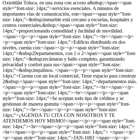
Oxtotitlán Toluca, en una zona con acceso a&nbsp;</span><span
style="font-size: 14px;">servicios esenciales. A minutos de
importantes vías de comunicación, este</span><span style="font-
size: 14px;">&nbsp;inmueble está cercano a escuelas, hospitales y
centros comerciales,&nbsp;</span><span style="font-size:
14px;">proporcionando comodidad y facilidad de movilidad.
</span></p><p><span style="font-size: 14px;"><br></span></p>
<p><span style="font-size: 14px;">Edificio distribuido en dos
niveles, cuenta con:</span></p><p><span style="font-size:
14px;">&nbsp;Departamentos, con 1 o 2</span><span style="font-
size: 14px;">&nbsp;recámaras y baño completo, garantizando
privacidad y confort para sus</span><span style="font-size:
14px;">&nbsp;inquilinos. </span></p><p><span style="font-size:
14px;">Cuenta con un local comercial, Tiene espacio para construir
2&nbsp;</span><span style="font-size: 14px;">departamentos más.
</span></p><p><span style="font-size: 14px;"><br></span></p>
<p><span style="font-size: 14px;"><br></span></p><p><span
style="font-size: 14px;">Se aceptan todo tipo de créditos y se
gestionan de manera gratuita </span></p><p><span style="font-
size: 14px;"><br></span></p><p><span style="font-size:
14px;">¡AGENDA TU CITA CON NOSOTROS Y TE
ATENDEMOS HOY MISMO!</span></p><p><span style="font-
size: 14px;"><br></span></p><p><span style="font-size: 14px;">
<br></span></p><p><span style="font-size: 14px;"> </span></p>
<p><span style="font-size: 14px;">JAN-1083 </span></p><p>