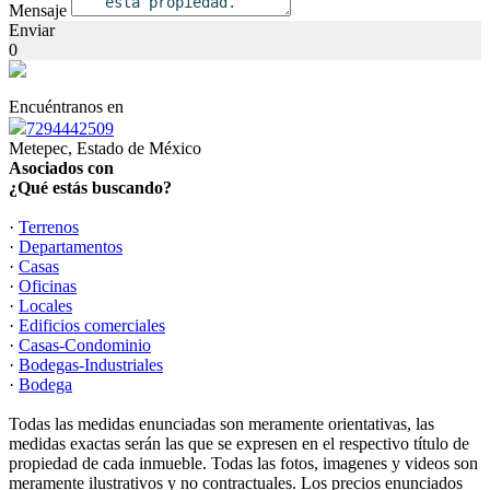
Mensaje
Enviar
0
Encuéntranos en
7294442509
Metepec, Estado de México
Asociados con
¿Qué estás buscando?
·
Terrenos
·
Departamentos
·
Casas
·
Oficinas
·
Locales
·
Edificios comerciales
·
Casas-Condominio
·
Bodegas-Industriales
·
Bodega
Todas las medidas enunciadas son meramente orientativas, las
medidas exactas serán las que se expresen en el respectivo título de
propiedad de cada inmueble. Todas las fotos, imagenes y videos son
meramente ilustrativos y no contractuales. Los precios enunciados