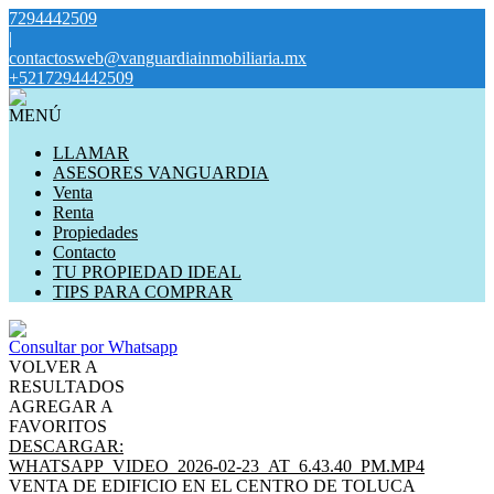
7294442509
|
contactosweb@vanguardiainmobiliaria.mx
+5217294442509
MENÚ
LLAMAR
ASESORES VANGUARDIA
Venta
Renta
Propiedades
Contacto
TU PROPIEDAD IDEAL
TIPS PARA COMPRAR
Consultar por Whatsapp
VOLVER A
RESULTADOS
AGREGAR A
FAVORITOS
DESCARGAR:
WHATSAPP_VIDEO_2026-02-23_AT_6.43.40_PM.MP4
VENTA DE EDIFICIO EN EL CENTRO DE TOLUCA