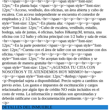
<br></span></p><p><br></p><p><span style="font-size:
12px;">En planta baja: </span></p><p><span style="font-size:
12px;">Acceso, vestíbulo, dos oficinas, un área abierta y cubo de
escalera. Con acceso independiente se encuentra el comedor de
empleados y 2 1/2 baños.<br></span></p><p><br></p><p><span
style="font-size: 12px;">En planta alta: </span></p><p><span
style="font-size: 12px;">Cubo de escalera, vestíbulo, estudio,
bodega, sala de juntas, 4 oficinas, baños H&amp;M, terraza, una
oficina con 1/2 baño y oficina principal con 1/2 baño y sala de estar.
<br></span></p><p><br></p><p><span style="font-size:
12px;">En la parte posterior:</span></p><p><span style="font-
size: 12px;">Cuenta con el área de taller con un mezzanine con dos
oficina.</span></p><p><br></p><p><br></p><p><span
style="font-size: 12px;">Se aceptan todo tipo de créditos y se
gestionan de manera gratuita<br></span></p><p><br></p><p>
<span style="font-size: 12px;">¡AGENDA TU CITA CON
NOSOTROS Y TE ATENDEMOS HOY MISMO!<br></span>
</p><p><span style="font-size: 12px;">&nbsp;</span></p>
<p>Propiedad sujeta a disponibilidad. Precio sujeto a cambios sin
previo aviso. Los gastos e impuestos de escrituración y cargos
relacionados por algún tipo de crédito NO están incluidos en el
costo de venta. La información y medidas son aproximadas y
deberán ratificarse con la documentación pertinente.</p><p><br>
</p>
DETALLES DEL INMUEBLE