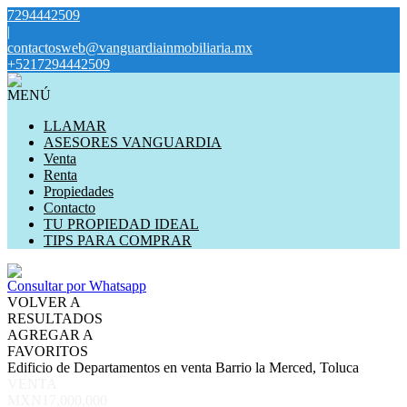
7294442509
|
contactosweb@vanguardiainmobiliaria.mx
+5217294442509
MENÚ
LLAMAR
ASESORES VANGUARDIA
Venta
Renta
Propiedades
Contacto
TU PROPIEDAD IDEAL
TIPS PARA COMPRAR
Consultar por Whatsapp
VOLVER A
RESULTADOS
AGREGAR A
FAVORITOS
Edificio de Departamentos en venta Barrio la Merced, Toluca
VENTA
MXN17,000,000