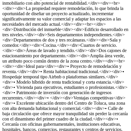
inmobiliario con alto potencial de rentabilidad.</div><div><br>
</div><div>La propiedad requiere remodelación, lo que brinda la
oportunidad de diseñar un proyecto actualizado, incrementar
significativamente su valor comercial y adaptar los espacios a las
necesidades del mercado actual.</div><div><br></div>
<div>Distribución del inmueble</div><div>Edificio desarrollado en
tres niveles.</div><div>Seis departamentos independientes.</div>
<div>Departamentos de dos y tres recámaras.</div><div>Sala y
comedor.</div><div>Cocina.</div><div>Cuartos de servicio.
</div><div>Áreas de lavado y tendido.</div><div>Dos cajones de
estacionamiento por departamento.</div><div>Amplia área verde,
un atributo poco común dentro de la zona centro.</div><div><br>
</div><div>Ideal para</div><div>• Proyecto de remodelación y
reventa.</div><div>• Renta habitacional tradicional.</div><div>•
Hospedaje temporal tipo Airbnb o plataformas similares.</div>
<div>• Modelo híbrido de renta tradicional y corta estancia.</div>
<div>• Vivienda para ejecutivos, estudiantes o profesionistas.</div>
<div>• Patrimonio de inversión con generación de ingresos
recurrentes.</div><div>• </div><div>Ventajas competitivas</div>
<div>• Excelente ubicación dentro del Centro de Toluca, una zona
con alta demanda habitacional y comercial.</div><div>• Calle de
baja circulación que ofrece mayor tranquilidad sin perder la cercanía
con el dinamismo del primer cuadro de la ciudad.</div><div>•
Cercanía con oficinas gubernamentales, instituciones educativas,
hospitales, bancos, comercios, restaurantes y centros de servicios.