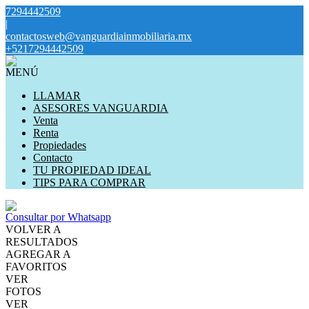
7294442509
|
contactosweb@vanguardiainmobiliaria.mx
+5217294442509
MENÚ
LLAMAR
ASESORES VANGUARDIA
Venta
Renta
Propiedades
Contacto
TU PROPIEDAD IDEAL
TIPS PARA COMPRAR
Consultar por Whatsapp
VOLVER A
RESULTADOS
AGREGAR A
FAVORITOS
VER
FOTOS
VER